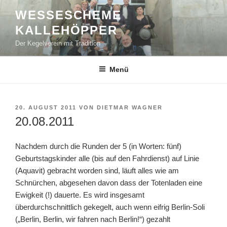
Zum
WESSESCHEME
Inhalt
KALLEHÖPPER
springen
Der Kegelverein mit Tradition
Menü
VERÖFFENTLICHT
20. AUGUST 2011
VON
DIETMAR WAGNER
AM
20.08.2011
Nachdem durch die Runden der 5 (in Worten: fünf)
Geburtstagskinder alle (bis auf den Fahrdienst) auf Linie
(Aquavit) gebracht worden sind, läuft alles wie am
Schnürchen, abgesehen davon dass der Totenladen eine
Ewigkeit (!) dauerte. Es wird insgesamt
überdurchschnittlich gekegelt, auch wenn eifrig Berlin-Soli
(„Berlin, Berlin, wir fahren nach Berlin!“) gezahlt