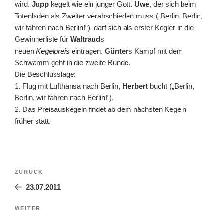
wird.
Jupp
kegelt wie ein junger Gott.
Uwe
, der sich beim
Totenladen als Zweiter verabschieden muss („Berlin, Berlin,
wir fahren nach Berlin!“), darf sich als erster Kegler in die
Gewinnerliste für
Waltraud
s
neuen
Kegelpreis
eintragen.
Günter
s Kampf mit dem
Schwamm geht in die zweite Runde.
Die Beschlusslage:
1. Flug mit Lufthansa nach Berlin,
Herbert
bucht („Berlin,
Berlin, wir fahren nach Berlin!“).
2. Das Preisauskegeln findet ab dem nächsten Kegeln
früher statt.
Beitragsnavigation
Vorheriger
ZURÜCK
Beitrag
23.07.2011
Nächster
WEITER