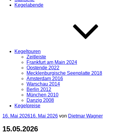
Kegelabende
Kegeltouren
Zeitleiste
Frankfurt am Main 2024
Oostende 2022
Mecklenburgische Seenplatte 2018
Amsterdam 2016
Warschau 2014
Berlin 2012
München 2010
Danzig 2008
Kegelpreise
Veröffentlicht
16. Mai 2026
16. Mai 2026
von
Dietmar Wagner
am
15.05.2026