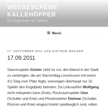
Zum
WESSESCHEME
Inhalt
KALLEHÖPPER
springen
Der Kegelverein mit Tradition
Menü
VERÖFFENTLICHT
17. SEPTEMBER 2011
VON
DIETMAR WAGNER
AM
17.09.2011
Stammspieler
Günter
zieht es vor, den Abend in der Stadt
zu verbringen, die am Nachmittag Leverkusen mit einem
4:1-Sieg vom Platz fegte, weswegen überhaupt nur 10
Spieler den Kegelplatz betreten. Da Linksaußen
Wolfgang
nicht mitspielen kann (Knie), Rückraumspieler
Uwe
(Schulter und Knie) und Pfostensteher
Dietmar
(Schulter,
Rücken und Knie) eingeschränkt spieltauglich sind, retten