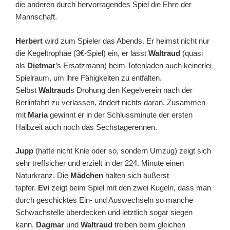
die anderen durch hervorragendes Spiel die Ehre der
Mannschaft.
Herbert
wird zum Spieler das Abends. Er heimst nicht nur
die Kegeltrophäe (3€-Spiel) ein, er lässt
Waltraud
(quasi
als
Dietmar
’s Ersatzmann) beim Totenladen auch keinerlei
Spielraum, um ihre Fähigkeiten zu entfalten.
Selbst
Waltraud
s Drohung den Kegelverein nach der
Berlinfahrt zu verlassen, ändert nichts daran. Zusammen
mit
Maria
gewinnt er in der Schlussminute der ersten
Halbzeit auch noch das Sechstagerennen.
Jupp
(hatte nicht Knie oder so, sondern Umzug) zeigt sich
sehr treffsicher und erzielt in der 224. Minute einen
Naturkranz. Die
Mädchen
halten sich äußerst
tapfer.
Evi
zeigt beim Spiel mit den zwei Kugeln, dass man
durch geschicktes Ein- und Auswechseln so manche
Schwachstelle überdecken und letztlich sogar siegen
kann.
Dagmar
und
Waltraud
treiben beim gleichen