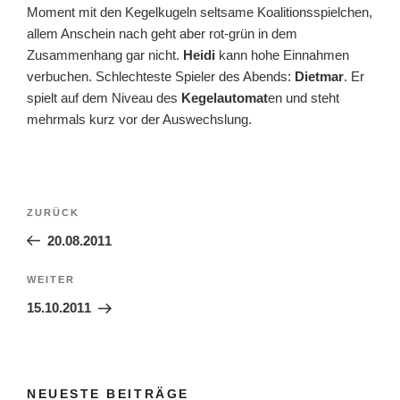
Moment mit den Kegelkugeln seltsame Koalitionsspielchen,
allem Anschein nach geht aber rot-grün in dem
Zusammenhang gar nicht.
Heidi
kann hohe Einnahmen
verbuchen. Schlechteste Spieler des Abends:
Dietmar
. Er
spielt auf dem Niveau des
Kegelautomat
en und steht
mehrmals kurz vor der Auswechslung.
Beitragsnavigation
Vorheriger
ZURÜCK
Beitrag
20.08.2011
Nächster
WEITER
Beitrag
15.10.2011
NEUESTE BEITRÄGE