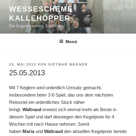
Zum
WESSESCHEME
Inhalt
KALLEHÖPPER
springen
Der Kegelverein mit Tradition
Menü
VERÖFFENTLICHT
25. MAI 2013
VON
DIETMAR WAGNER
AM
25.05.2013
Mit 7 Keglern wird ordentlich Umsatz gemacht,
insbesondere beim 3 €-Spiel, das uns dem nächsten
Reiseziel ein ordentliches Stück näher
bringt.
Waltraud
erweist sich einmal mehr als Beste in
diesem Spiel und darf deswegen den Kegelpreis für 4
Wochen mit nach Hause nehmen. Somit
haben
Maria
und
Waltraud
den aktuellen Kegelpreis bereits