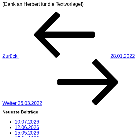
(Dank an Herbert für die Textvorlage!)
Beitragsnavigation
Vorheriger
Beitrag
Zurück
28.01.2022
Nächster
Beitrag
Weiter
25.03.2022
Neueste Beiträge
10.07.2026
12.06.2026
15.05.2026