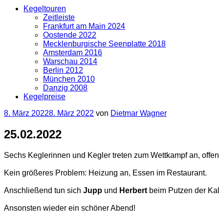
Kegeltouren
Zeitleiste
Frankfurt am Main 2024
Oostende 2022
Mecklenburgische Seenplatte 2018
Amsterdam 2016
Warschau 2014
Berlin 2012
München 2010
Danzig 2008
Kegelpreise
Veröffentlicht
8. März 2022
8. März 2022
von
Dietmar Wagner
am
25.02.2022
Sechs Keglerinnen und Kegler treten zum Wettkampf an, offen
Kein größeres Problem: Heizung an, Essen im Restaurant.
Anschließend tun sich
Jupp
und
Herbert
beim Putzen der Kal
Ansonsten wieder ein schöner Abend!