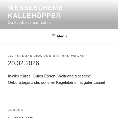
Zum
WESSESCHEME
Inhalt
KALLEHÖPPER
springen
Der Kegelverein mit Tradition
Menü
VERÖFFENTLICHT
22. FEBRUAR 2026
VON
DIETMAR WAGNER
AM
20.02.2026
In aller Kürze: Gutes Essen, Wolfgang gibt seine
Geburtstagsrunde, schöner Kegelabend mit guter Laune!
Beitragsnavigation
Vorheriger
ZURÜCK
Beitrag