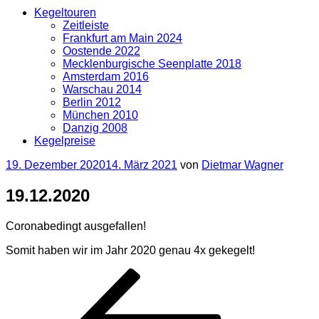
Kegeltouren
Zeitleiste
Frankfurt am Main 2024
Oostende 2022
Mecklenburgische Seenplatte 2018
Amsterdam 2016
Warschau 2014
Berlin 2012
München 2010
Danzig 2008
Kegelpreise
Veröffentlicht
19. Dezember 2020
14. März 2021
von
Dietmar Wagner
am
19.12.2020
Coronabedingt ausgefallen!
Somit haben wir im Jahr 2020 genau 4x gekegelt!
Beitragsnavigation
Vorheriger
Beitrag