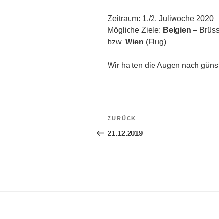
Zeitraum: 1./2. Juliwoche 2020
Mögliche Ziele:
Belgien
– Brüss
bzw.
Wien
(Flug)
Wir halten die Augen nach güns
Beitragsnavigation
Vorheriger
ZURÜCK
Beitrag
21.12.2019