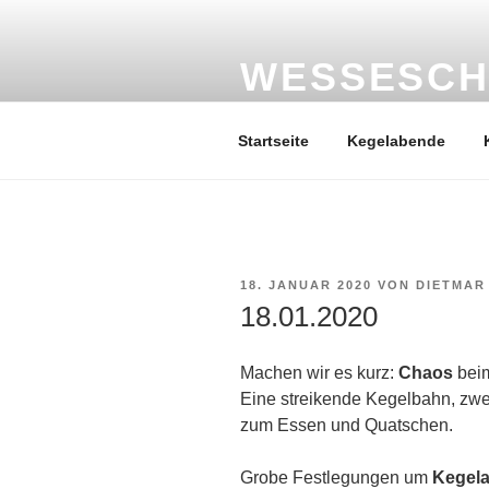
Zum
Inhalt
springen
WESSESCH
Der Kegelverein mit Tradition
Startseite
Kegelabende
VERÖFFENTLICHT
18. JANUAR 2020
VON
DIETMAR
AM
18.01.2020
Machen wir es kurz:
Chaos
beim
Eine streikende Kegelbahn, zwei
zum Essen und Quatschen.
Grobe Festlegungen um
Kegela