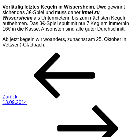
Vorläufig letztes Kegeln in Wissersheim.
Uwe
gewinnt
sicher das 3€-Spiel und muss daher
Irmel zu
Wissersheim
als Untermieterin bis zum nächsten Kegeln
aufnehmen. Das 3€-Spiel spült mit nur 7 Keglern immerhin
16€ in die Kasse. Ansonsten sind alle guter Durchschnitt.
Ab jetzt kegeln wir woanders, zunächst am 25. Oktober in
Vettweiß-Gladbach.
Beitragsnavigation
Vorheriger
Beitrag
Zurück
13.09.2014
Nächster
Beitrag