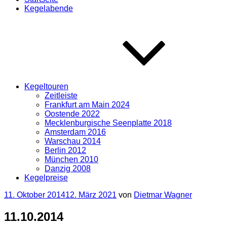
Kegelabende
Kegeltouren
Zeitleiste
Frankfurt am Main 2024
Oostende 2022
Mecklenburgische Seenplatte 2018
Amsterdam 2016
Warschau 2014
Berlin 2012
München 2010
Danzig 2008
Kegelpreise
Veröffentlicht
11. Oktober 2014
12. März 2021
von
Dietmar Wagner
am
11.10.2014