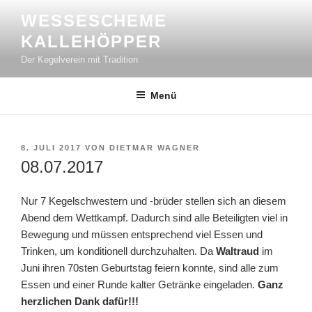
Zum
WESSESCHEME
Inhalt
KALLEHÖPPER
springen
Der Kegelverein mit Tradition
Menü
VERÖFFENTLICHT
8. JULI 2017
VON
DIETMAR WAGNER
AM
08.07.2017
Nur 7 Kegelschwestern und -brüder stellen sich an diesem
Abend dem Wettkampf. Dadurch sind alle Beteiligten viel in
Bewegung und müssen entsprechend viel Essen und
Trinken, um konditionell durchzuhalten. Da
Waltraud
im
Juni ihren 70sten Geburtstag feiern konnte, sind alle zum
Essen und einer Runde kalter Getränke eingeladen.
Ganz
herzlichen Dank dafür!!!