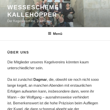
Zum
WESSESCHEME
Inhalt
KALLEHÖPPER
springen
Der Kegelverein mit Tradition
Menü
ÜBER UNS
Die Mitglieder unseres Kegelvereins könnten kaum
unterschiedlicher sein.
Da ist zunächst
Dagmar
, die, obwohl sie noch nicht sooo
lange kegelt, an manchen Abenden mit erstaunlichen
Erfolgen aufwarten kann, insbesondere dann, wenn ihr
Mann – der Wolfgang – ausnahmsweise verhindert
ist. Bemerkenswert ist die hohe Präzision beim Aufllegen
der Kugel, die dann schonmal abgeht wie der